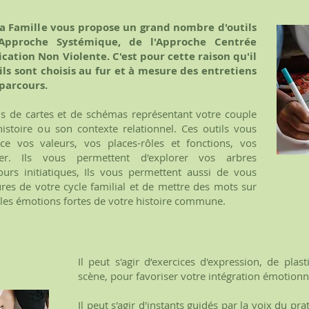
 la Famille vous propose un grand nombre d'outils
'Approche Systémique, de l'Approche Centrée
ation Non Violente. C'est pour cette raison qu'il
tils sont choisis au fur et à mesure des entretiens
 parcours.
ons de cartes et de schémas représentant votre couple
istoire ou son contexte relationnel. Ces outils vous
e vos valeurs, vos places-rôles et fonctions, vos
. Ils vous permettent d'explorer vos arbres
urs initiatiques, Ils vous permettent aussi de vous
res de votre cycle familial et de mettre des mots sur
r les émotions fortes de votre histoire commune.
Il peut s'agir d’exercices d'expression, de pla
scène, pour favoriser votre intégration émotionn
Il peut s'agir d'instants guidés par la voix du pr