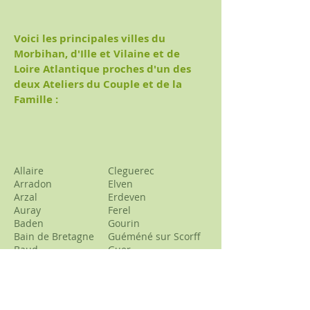
Voici les principales villes du
Morbihan, d'Ille et Vilaine et de
Loire Atlantique proches d'un des
deux Ateliers du Couple et de la
Famille :
Allaire
Cleguerec
Arradon
Elven
Arzal
Erdeven
Auray
Ferel
Baden
Gourin
Bain de Bretagne
Guéméné sur Scorff
Baud
Guer
Guichen
Belz
Grand-Champ
Bourg des Comptes
Grand-Fourgeray
Brech
Groix